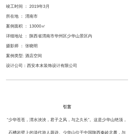
竣工时间 ： 2019年3月
所在地 ： 渭南市
案例面积 ： 13000㎡
详细地址 ： 陕西省渭南市华州区少华山景区内
摄影师 ： 张晓明
案例类型: 酒店空间
设计公司：西安本末装饰设计有限公司
引言
“少华苍苍，渭水泱泱，君子之风，与之久长”。这是少华山绝顶，
石槽岩壁上的清代游人题诗。少华山位于中国陕西秦岭北麓，与