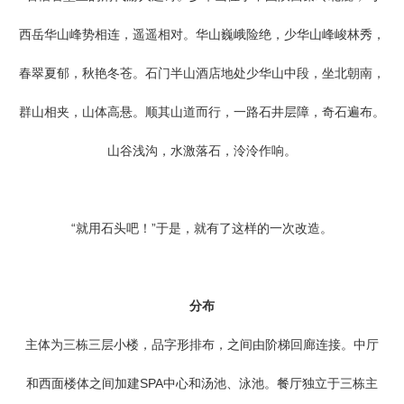
西岳华山峰势相连，遥遥相对。华山巍峨险绝，少华山峰峻林秀，
春翠夏郁，秋艳冬苍。石门半山酒店地处少华山中段，坐北朝南，
群山相夹，山体高悬。顺其山道而行，一路石井层障，奇石遍布。
山谷浅沟，水激落石，泠泠作响。
“就用石头吧！”于是，就有了这样的一次改造。
分布
主体为三栋三层小楼，品字形排布，之间由阶梯回廊连接。中厅
和西面楼体之间加建SPA中心和汤池、泳池。餐厅独立于三栋主