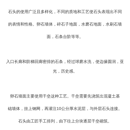
石头的使用广泛且多样化，不同的质地和工艺使石头表现出不同
的表情和性格。卵石墙体，碎石子地面，水磨石地面，水刷石墙
面，石条台阶等等。
入口长廊和阶梯回廊密排的石条，经过球磨水洗，使边缘圆润，亚
光，历史感。
卵石墙面主要使用干垒这种工艺。干垒需要先浇筑出混凝土基
础墙体，挂上钢网，再灌注10公分厚水泥层，与外层石头连接。
石头由工匠手工排列，由下往上分块逐层干垒砌筑。