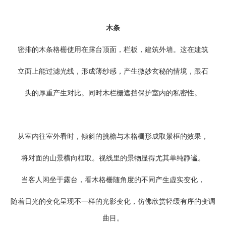
木条
密排的木条格栅使用在露台顶面，栏板，建筑外墙。这在建筑
立面上能过滤光线，形成薄纱感，产生微妙玄秘的情境，跟石
头的厚重产生对比。同时木栏栅遮挡保护室内的私密性。
从室内往室外看时，倾斜的挑檐与木格栅形成取景框的效果，
将对面的山景横向框取。视线里的景物显得尤其单纯静谧。
当客人闲坐于露台，看木格栅随角度的不同产生虚实变化，
随着日光的变化呈现不一样的光影变化，仿佛欣赏轻缓有序的变调
曲目。