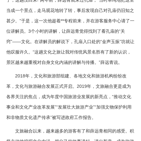
了，这趟没白来!”两年前，薛远青就来过孔庙，“当时单纯地把这里
当成一个景点，走马观花地转了转，事后发现自己对孔庙仍旧知之
甚少。”于是，这一次他趁着**专程前来，并在游客服务中心请了一
位讲解员。3个小时的讲解，让薛远青觉得找到了看孔庙的“关
窍”——文化。在讲解员的解说下，孔庙入口处的“金声玉振”坊就让
他叹服许久。“这趟文化之旅让我对传统风景名胜有了新的认识，
景区越来越重视对自身文化内涵的讲解与传播。”薛远青说。
2018年，文化和旅游部组建、各地文化和旅游机构纷纷改
革，文化与旅游融合发展正式开启。2019年，文旅融合更是成为
各界关注的焦点，成为年度中国旅游业发展的新亮点，“推动文化
事业和文化产业改革发展”“发展壮大旅游产业”“加强文物保护利用
和非物质文化遗产传承”被写进政府工作报告。
文旅融合以来，越来越多的游客有了和薛远青相同的感受。积